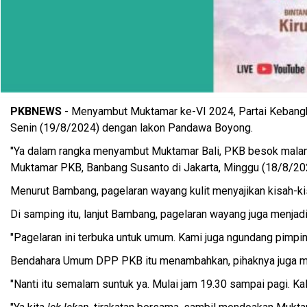
Jelang Muktamar PKB
PKBNEWS
- Menyambut Muktamar ke-VI 2024, Partai Kebang
Senin (19/8/2024) dengan lakon Pandawa Boyong.
"Ya dalam rangka menyambut Muktamar Bali, PKB besok malam a
Muktamar PKB, Banbang Susanto di Jakarta, Minggu (18/8/20
Menurut Bambang, pagelaran wayang kulit menyajikan kisah-kis
Di samping itu, lanjut Bambang, pagelaran wayang juga menja
"Pagelaran ini terbuka untuk umum. Kami juga ngundang pimpin
Bendahara Umum DPP PKB itu menambahkan, pihaknya juga mem
"Nanti itu semalam suntuk ya. Mulai jam 19.30 sampai pagi. K