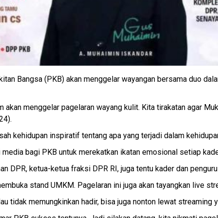
kitan Bangsa (PKB) akan menggelar wayangan bersama duo dala
kan menggelar pagelaran wayang kulit. Kita tirakatan agar Mukta
24).
ah kehidupan inspiratif tentang apa yang terjadi dalam kehidupa
di media bagi PKB untuk merekatkan ikatan emosional setiap ka
an DPR, ketua-ketua fraksi DPR RI, juga tentu kader dan pengur
buka stand UMKM. Pagelaran ini juga akan tayangkan live stre
alau tidak memungkinkan hadir, bisa juga nonton lewat streaming